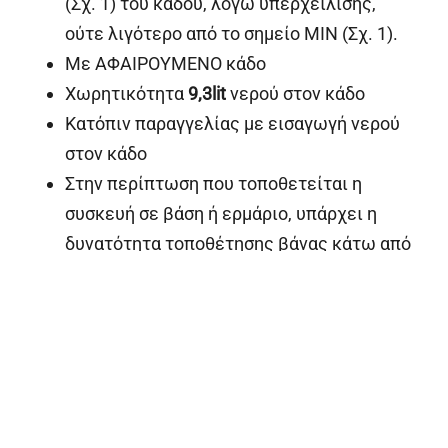
(Σχ. 1) του κάδου, λόγω υπερχείλισης,
ούτε λιγότερο από το σημείο MIN (Σχ. 1).
Με ΑΦΑΙΡΟΥΜΕΝΟ κάδο
Χωρητικότητα
9,3lit
νερού στον κάδο
Κατόπιν παραγγελίας με εισαγωγή νερού
στον κάδο
Στην περίπτωση που τοποθετείται η
συσκευή σε βάση ή ερμάριο, υπάρχει η
δυνατότητα τοποθέτησης βάνας κάτω από
τον κάδο για το άδειασμά του.
Διαφορετικά η
αποχέτευση
μπορεί να
είναι
εμπρός ή πίσω
κατόπιν
παραγγελίας. Σε αυτές τις περιπτώσεις ο
κάδος
δεν είναι αφαιρούμενος
.
Επίσης μπορεί ο κάδος να