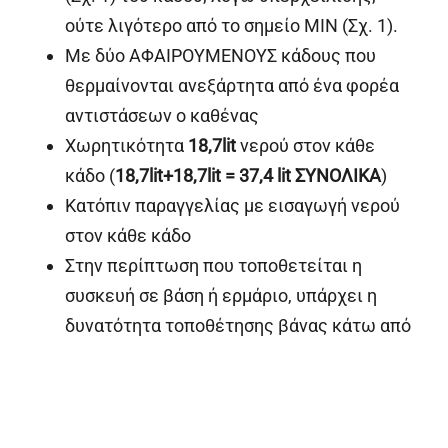
ούτε λιγότερο από το σημείο MIN (Σχ. 1).
Με δύο ΑΦΑΙΡΟΥΜΕΝΟΥΣ κάδους που
θερμαίνονται ανεξάρτητα από ένα φορέα
αντιστάσεων ο καθένας
Χωρητικότητα
18,7lit
νερού στον κάθε
κάδο (
18,7
lit
+18,7
lit
= 37,4
lit
ΣΥΝΟΛΙΚΑ
)
Κατόπιν παραγγελίας με εισαγωγή νερού
στον κάθε κάδο
Στην περίπτωση που τοποθετείται η
συσκευή σε βάση ή ερμάριο, υπάρχει η
δυνατότητα τοποθέτησης βάνας κάτω από
κάθε κάδο για το άδειασμά του.
Διαφορετικά η
αποχέτευση
μπορεί να
είναι
εμπρός ή πίσω
κατόπιν
παραγγελίας. Σε αυτές τις περιπτώσεις ο