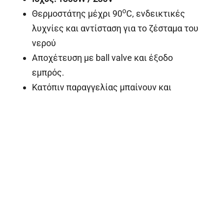
ο
Θερμοστάτης μέχρι 90
C, ενδεικτικές
λυχνίες και αντίσταση για το ζέσταμα του
νερού
Αποχέτευση με ball valve και έξοδο
εμπρός.
Κατόπιν παραγγελίας μπαίνουν και
λεκανάκια gastronorm
Κατόπιν παραγγελίας και θερμοερμάριο
με διπλά τοιχώματα
Κατόπιν παραγγελίας μπαίνουν συρτάρια
στο ερμάριο
Διαστάσεις (ΠxBxY):
40X60X86
Με ερμάριο