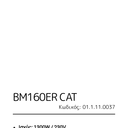
BM160ER CAT
Κωδικός: 01.1.11.0037
Ισχύς
: 1
3
00W
/
230
V