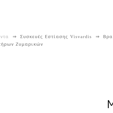
όντα
Συσκευές Εστίασης Visvardis
Βρα
τήρων Ζυμαρικών