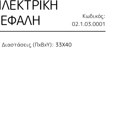
ΗΛΕΚΤΡΙΚΗ
ΚΕΦΑΛΗ
Κωδικός:
02.1.03.0001
Διαστάσεις (ΠxBxY):
33X40