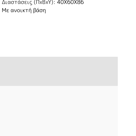
Διαστάσεις (ΠxBxY):
40X60X86
Με ανοικτή βάση