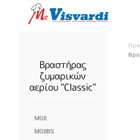
Skip to main content
Προ
Βρα
Βραστήρας
ζυμαρικών
αερίου "Classic"
MG8
MG8BS