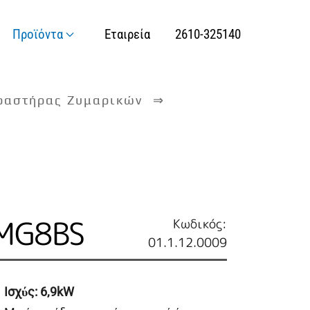
Προϊόντα
Εταιρεία
2610-325140
ραστήρας Ζυμαρικών
MG8BS
Κωδικός:
01.1.12.0009
Ισχύς
: 6,9kW