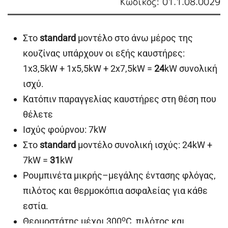
Κωδικός: 01.1.08.0029
Στο
standard
μοντέλο στο άνω μέρος της
κουζίνας υπάρχουν οι εξής καυστήρες:
1x3,5kW + 1x5,5kW + 2x7,5kW =
24
kW συνολική
ισχύ.
Κατόπιν παραγγελίας καυστήρες στη θέση που
θέλετε
Ισχύς φούρνου: 7kW
Στο
standard
μοντέλο συνολική ισχύς: 24kW +
7kW =
31
kW
Ρουμπινέτα μικρής–μεγάλης έντασης φλόγας,
πιλότος και θερμοκόπια ασφαλείας για κάθε
εστία.
o
Θερμοστάτης μέχρι 300
C, πιλότος και