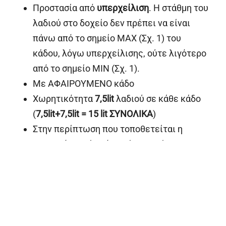
Προστασία από
υπερχείλιση
. Η στάθμη του
λαδιού στο δοχείο δεν πρέπει να είναι
πάνω από το σημείο MAX (Σχ. 1) του
κάδου, λόγω υπερχείλισης, ούτε λιγότερο
από το σημείο MIN (Σχ. 1).
Με ΑΦΑΙΡΟΥΜΕΝΟ κάδο
Χωρητικότητα
7,5lit
λαδιού σε κάθε κάδο
(
7,5
lit
+7,5
lit
= 15
lit
ΣΥΝΟΛΙΚΑ
)
Στην περίπτωση που τοποθετείται η
συσκευή σε βάση ή ερμάριο, υπάρχει η
δυνατότητα τοποθέτησης βάνας κάτω από
τον κάδο για το άδειασμά του.
Κατ' επιλογήν ο κάδοι είναι σταθεροί με
σταθερή έξοδο λαδιού στην πρόσοψη
Κατ' επιλογήν μπαίνει ηλεκτρονικό alarm