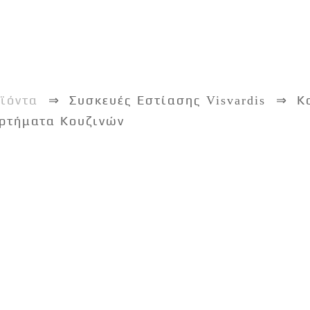
ϊόντα
Συσκευές Εστίασης Visvardis
Κ
ρτήματα Κουζινών