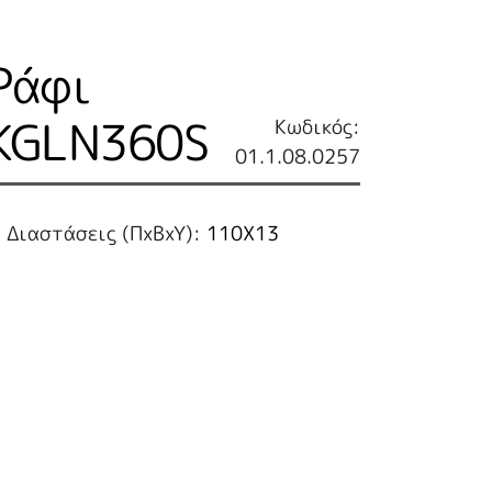
Ράφι
KGLN360S
Κωδικός:
01.1.08.0257
Διαστάσεις (ΠxBxY):
110Χ13