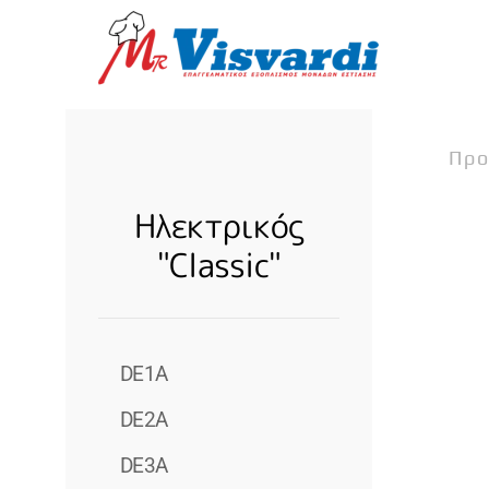
Skip to main content
Προ
Ηλεκτρικός
"Classic"
DE1A
DE2A
DE3A