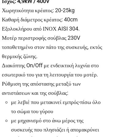
Ισχύς: 4,9kW / 400V
Χωρητικότητα κρέατος: 20-25kg
Καθαρή διάμετρος κρέατος: 40cm
Εξολοκλήρου από ΙΝΟΧ AISI 304.
Μοτέρ περιστροφής σούβλας 230V
τοποθετημένο στον πάτο της συσκευής, εκτός
θερμικής ζώνης.
Διακόπτης On/Off με ενδεικτική λυχνία στο
εσωτερικό του για τη λειτουργία του μοτέρ.
Ρύθμιση της απόστασης μεταξύ των
αντιστάσεων και της σούβλας:
με λεβιέ που μετακινεί εμπρός-πίσω όλο
το σώμα του γύρου
με μηχανισμό στο άνω μέρος της
συσκευής που πλησιάζει ή απομακρύνει