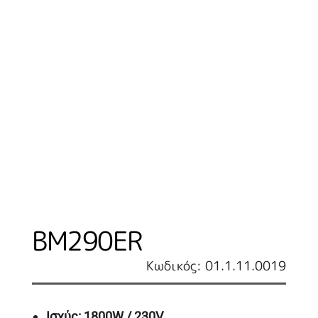
BM290ER
Κωδικός: 01.1.11.0019
Ισχύς
: 1800W
/
230
V