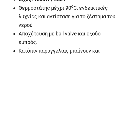
ο
Θερμοστάτης μέχρι 90
C, ενδεικτικές
λυχνίες και αντίσταση για το ζέσταμα του
νερού
Αποχέτευση με ball valve και έξοδο
εμπρός.
Κατόπιν παραγγελίας μπαίνουν και
λεκανάκια gastronorm
Κατόπιν παραγγελίας και θερμοερμάριο
με διπλά τοιχώματα
Κατόπιν παραγγελίας μπαίνουν συρτάρια
στο ερμάριο
Διαστάσεις (ΠxBxY):
80X90X86
Με ερμάριο