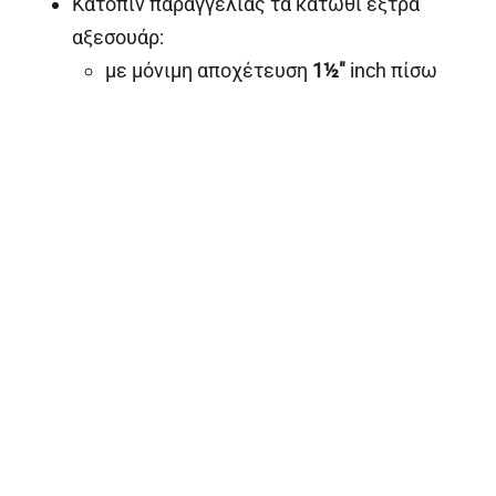
Κατόπιν παραγγελίας τα κάτωθι έξτρα
αξεσουάρ:
με μόνιμη αποχέτευση
1½"
inch πίσω
και υπερχείλιση.
με βάνα εισαγωγής νερού.
σχάρα με υποδοχή για τηγάνι WOK
(μαντέμι) για κάθε εστία.
Λειτουργία με υγραέριο ή φυσικό αέριο
Παροχή υγραερίου
¾"
inch στην πλάτη της
κουζίνας.
"Patent" Τεράστιο πλεονέκτημα! Οι
πιλότοι είναι εκτός του χώρου καύσης και
άμεσα προσβάσιμοι στην πρόσοψη της
συσκευής.