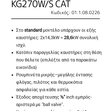
KG270W/S CAT
Κωδικός: 01.1.08.0226
Στο
standard
μοντέλο υπάρχουν οι εξής
καυστήρες: 2x14,3kW =
28,6
kW συνολική
ισχύ.
Κατόπιν παραγγελίας καυστήρες στη θέση
που θέλετε (επιλέξτε από τα παρακάτω
εικονίδια)
Ρουμπινέτα μικρής–μεγάλης έντασης
φλόγας, πιλότος και θερμοκόπια
ασφαλείας για κάθε εστία.
Έξοδος αποχέτευσης
½"
inch εμπρός-
αριστερά με "ball valve".