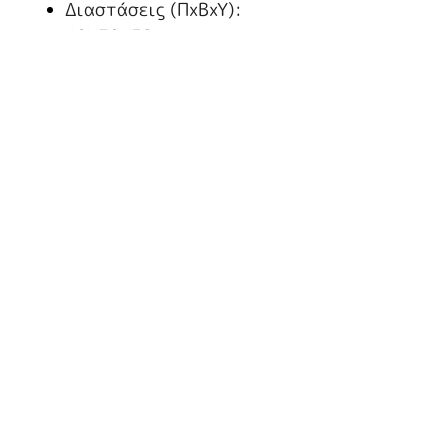
Διαστάσεις (ΠxBxY):
40X70X32
Χωρίς βάση