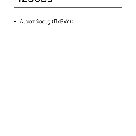
Διαστάσεις (ΠxBxY):
75X60X86
Με ανοικτή βάση