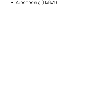
Διαστάσεις (ΠxBxY):
75X90X32
Χωρίς βάση